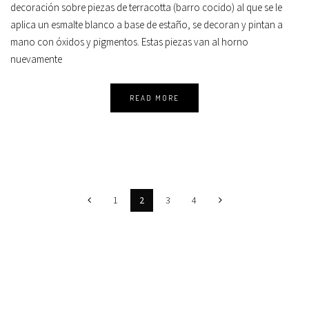
decoración sobre piezas de terracotta (barro cocido) al que se le
aplica un esmalte blanco a base de estaño, se decoran y pintan a
mano con óxidos y pigmentos. Estas piezas van al horno
nuevamente
READ MORE
1
2
3
4