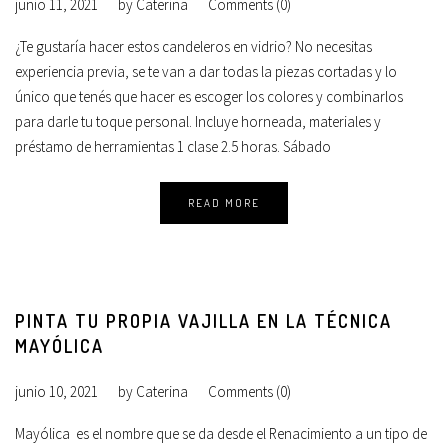
junio 11, 2021
by
Caterina
Comments (0)
¿Te gustaría hacer estos candeleros en vidrio? No necesitas
experiencia previa, se te van a dar todas la piezas cortadas y lo
único que tenés que hacer es escoger los colores y combinarlos
para darle tu toque personal. Incluye horneada, materiales y
préstamo de herramientas 1 clase 2.5 horas. Sábado
READ MORE
PINTA TU PROPIA VAJILLA EN LA TÉCNICA
MAYÓLICA
junio 10, 2021
by
Caterina
Comments (0)
Mayólica ​ es el nombre que se da desde el Renacimiento a un tipo de