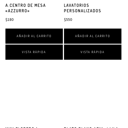
A.CENTRO DE MESA
LAVATORIOS
«AZZURRO»
PERSONALIZADOS
$
180
$
550
AÑADIR AL CARRITO
AÑADIR AL CARRITO
VISTA RÁPIDA
VISTA RÁPIDA