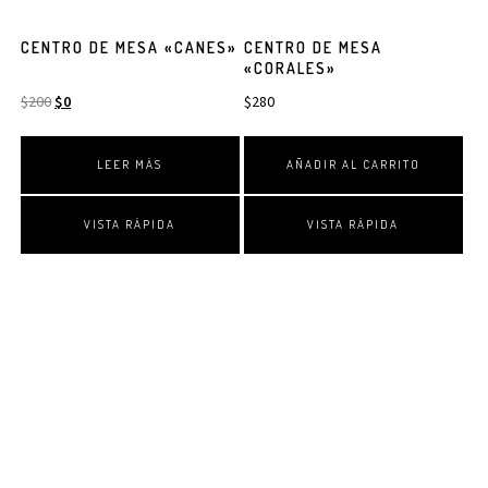
CENTRO DE MESA «CANES»
CENTRO DE MESA
«CORALES»
$
200
$
0
$
280
LEER MÁS
AÑADIR AL CARRITO
VISTA RÁPIDA
VISTA RÁPIDA