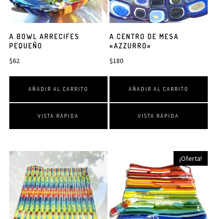
A.BOWL ARRECIFES
A.CENTRO DE MESA
PEQUEÑO
«AZZURRO»
$
62
$
180
AÑADIR AL CARRITO
AÑADIR AL CARRITO
VISTA RÁPIDA
VISTA RÁPIDA
¡Oferta!