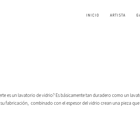
INICIO
ARTISTA
G
erte es un lavatorio de vidrio? Es básicamente tan duradero como un lavat
n su fabricación, combinado con el espesor del vidrio crean una pieza que