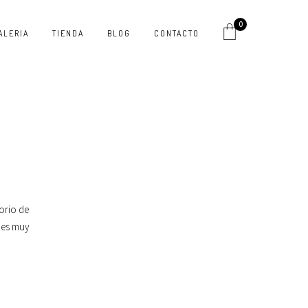
0
ALERIA
TIENDA
BLOG
CONTACTO
orio de
 es muy