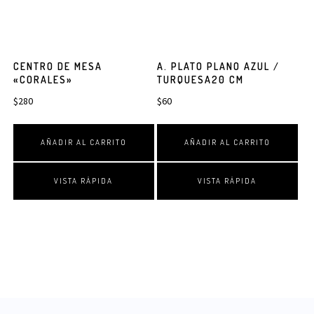
CENTRO DE MESA
A. PLATO PLANO AZUL /
«CORALES»
TURQUESA20 CM
$
280
$
60
AÑADIR AL CARRITO
AÑADIR AL CARRITO
VISTA RÁPIDA
VISTA RÁPIDA