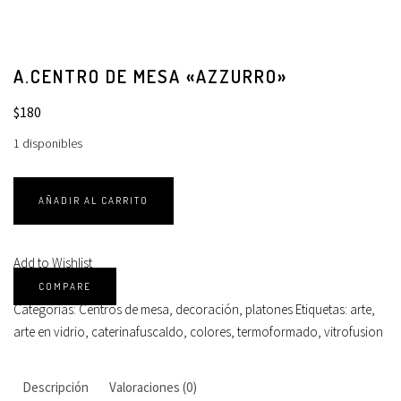
A.CENTRO DE MESA «AZZURRO»
$
180
1 disponibles
AÑADIR AL CARRITO
Add to Wishlist
COMPARE
Categorías:
Centros de mesa
,
decoración
,
platones
Etiquetas:
arte
,
arte en vidrio
,
caterinafuscaldo
,
colores
,
termoformado
,
vitrofusion
Descripción
Valoraciones (0)