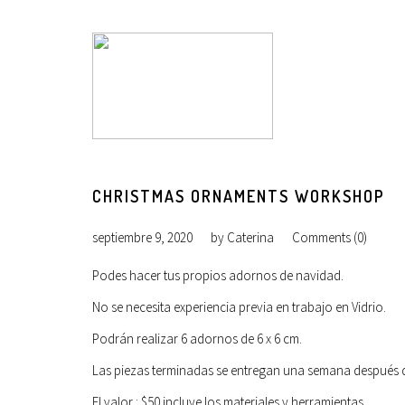
CHRISTMAS ORNAMENTS WORKSHOP
septiembre 9, 2020
by
Caterina
Comments (0)
Podes hacer tus propios adornos de navidad.
No se necesita experiencia previa en trabajo en Vidrio.
Podrán realizar 6 adornos de 6 x 6 cm.
Las piezas terminadas se entregan una semana después de
El valor : $50 incluye los materiales y herramientas.