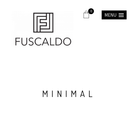
0
MENU
M
I
N
I
M
A
L