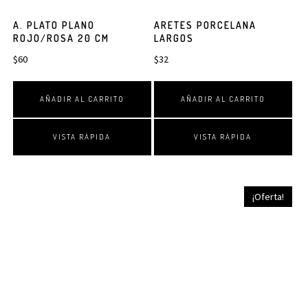
A. PLATO PLANO
ARETES PORCELANA
ROJO/ROSA 20 CM
LARGOS
$
60
$
32
AÑADIR AL CARRITO
AÑADIR AL CARRITO
VISTA RÁPIDA
VISTA RÁPIDA
¡Oferta!