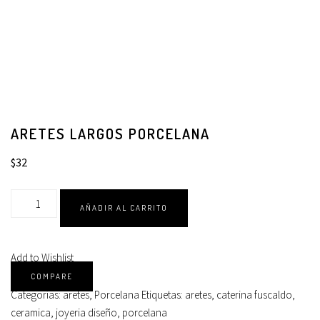
ARETES LARGOS PORCELANA
$
32
AÑADIR AL CARRITO
Add to Wishlist
COMPARE
Categorías:
aretes
,
Porcelana
Etiquetas:
aretes
,
caterina fuscaldo
,
ceramica
,
joyeria diseño
,
porcelana