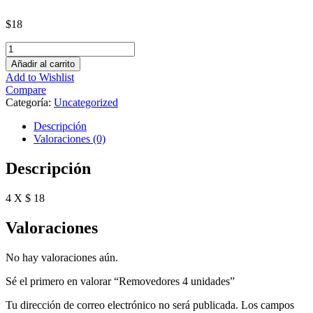
$
18
Removedores
4
Añadir al carrito
unidades
Add to Wishlist
cantidad
Compare
Categoría:
Uncategorized
Descripción
Valoraciones (0)
Descripción
4 X $ 18
Valoraciones
No hay valoraciones aún.
Sé el primero en valorar “Removedores 4 unidades”
Tu dirección de correo electrónico no será publicada.
Los campos