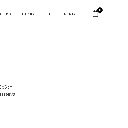
0
ALERIA
TIENDA
BLOG
CONTACTO
 x 6 cm.
e reserva